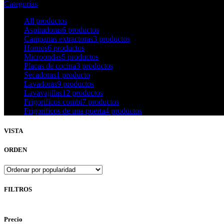
Categorías
All
productos
Aspiradoras
6 productos
Campanas extractoras
3 productos
Hornos
6 productos
Microondas
5 productos
Placas de cocina
3 productos
Secadoras
1 producto
Lavadoras
9 productos
Lavavajillas
12 productos
Frigoríficos combi
7 productos
Frigoríficos de una puerta
4 productos
VISTA
ORDEN
FILTROS
Precio