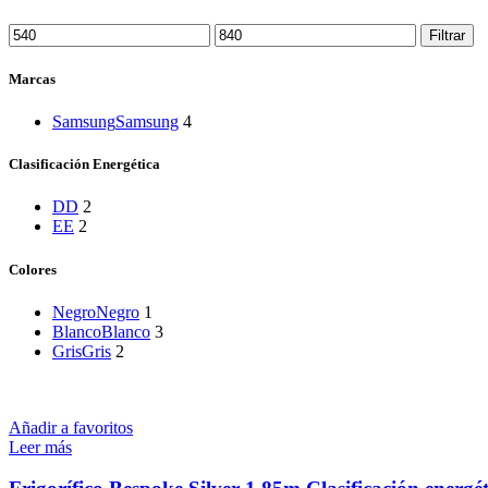
Precio
Precio
Filtrar
mínimo
máximo
Marcas
Samsung
Samsung
4
Clasificación Energética
D
D
2
E
E
2
Colores
Negro
Negro
1
Blanco
Blanco
3
Gris
Gris
2
Añadir a favoritos
Leer más