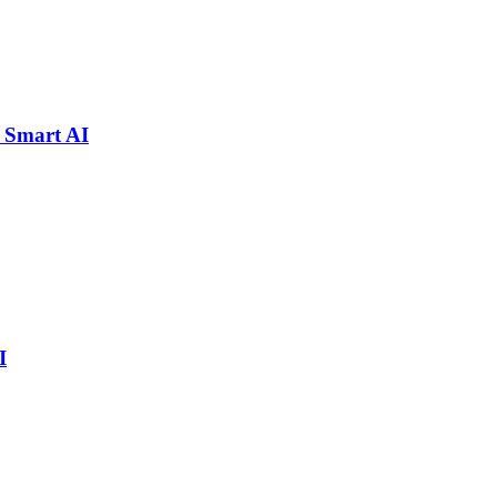
 Smart AI
I