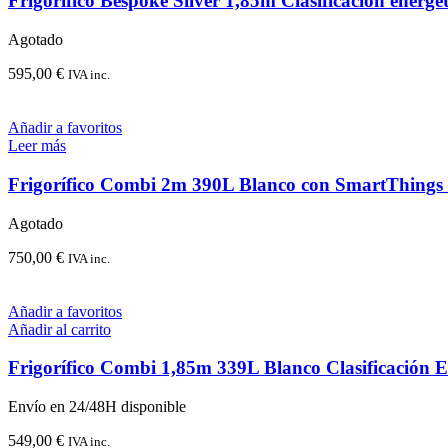
Frigorífico Bespoke Silver 1,85m Clasificación energé
Agotado
595,00
€
IVA inc.
Añadir a favoritos
Leer más
Frigorífico Combi 2m 390L Blanco con SmartThings c
Agotado
750,00
€
IVA inc.
Añadir a favoritos
Añadir al carrito
Frigorífico Combi 1,85m 339L Blanco Clasificación E
Envío en 24/48H disponible
549,00
€
IVA inc.