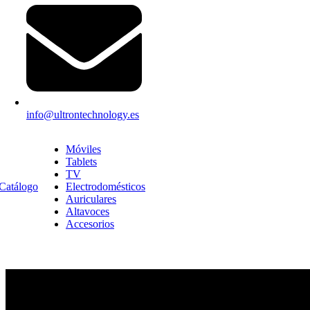
info@ultrontechnology.es
Móviles
Tablets
TV
Catálogo
Electrodomésticos
Auriculares
Altavoces
Accesorios
Frigoríficos combi