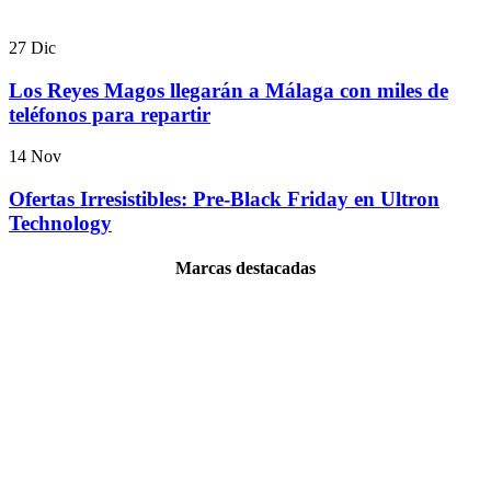
27
Dic
Los Reyes Magos llegarán a Málaga con miles de
teléfonos para repartir
14
Nov
Ofertas Irresistibles: Pre-Black Friday en Ultron
Technology
Marcas destacadas