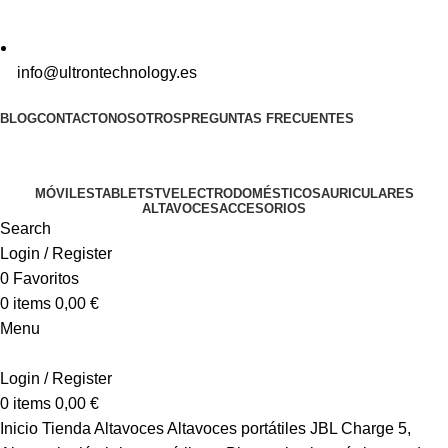
info@ultrontechnology.es
BLOG
CONTACTO
NOSOTROS
PREGUNTAS FRECUENTES
Catálogo
MÓVILES
TABLETS
TV
ELECTRODOMÉSTICOS
AURICULARES
ALTAVOCES
ACCESORIOS
Search
Login / Register
0
Favoritos
0
items
0,00
€
Menu
Login / Register
0
items
0,00
€
Inicio
Tienda
Altavoces
Altavoces portátiles
JBL Charge 5,