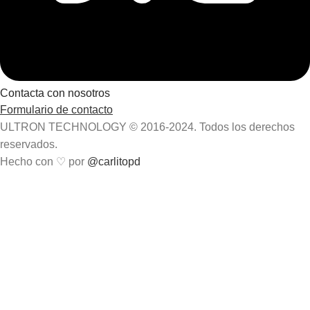
Contacta con nosotros
Formulario de contacto
ULTRON TECHNOLOGY © 2016-2024. Todos los derechos
reservados.
Hecho con ♡ por
@carlitopd
Utilizamos servicios de terceros que nos ayudan a optimizar
nuestro sitio web (análisis) y mostrar publicidad personalizada
(publicidad). Para poder utilizar estos servicios, necesitamos
su consentimiento.Al hacer clic en "Aceptar", acepta
voluntariamente el tratamiento de datos antes mencionado.
Esto también incluye, por un tiempo limitado, su
consentimiento de acuerdo con el Artículo 49 (1) (a) GDPR
para el procesamiento de datos fuera del EEE.