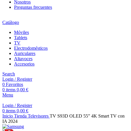
Nosotros
Preguntas frecuentes
Catálogo
Móviles
Tablets
TV
Electrodomésticos
Auriculares
Altavoces
Accesorios
Search
Login / Register
0
Favoritos
0
items
0,00
€
Menu
Login / Register
0
items
0,00
€
Inicio
Tienda
Televisores
TV S93D OLED 55” 4K Smart TV con
IA 2024