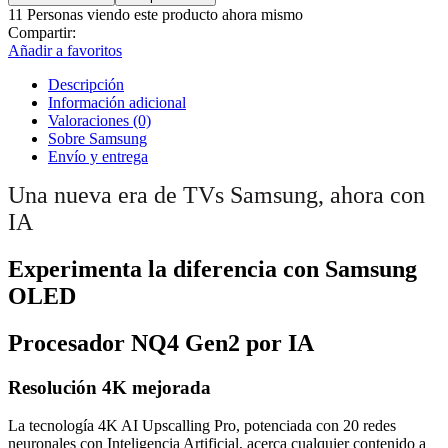
S93D
11
Personas viendo este producto ahora mismo
OLED
Compartir:
55”
Añadir a favoritos
4K
Smart
Descripción
TV
Información adicional
con
Valoraciones (0)
IA
Sobre Samsung
2024
Envío y entrega
cantidad
Una nueva era de TVs Samsung, ahora con
IA
Experimenta la diferencia con Samsung
OLED
Procesador NQ4 Gen2 por IA
Resolución 4K mejorada
La tecnología 4K AI Upscalling Pro, potenciada con 20 redes
neuronales con Inteligencia Artificial, acerca cualquier contenido a