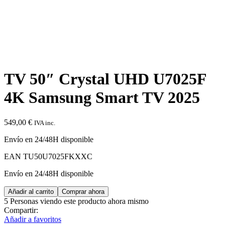
TV 50″ Crystal UHD U7025F
4K Samsung Smart TV 2025
549,00
€
IVA inc.
Envío en 24/48H disponible
EAN
TU50U7025FKXXC
Envío en 24/48H disponible
TV
Añadir al carrito
Comprar ahora
50"
5
Personas viendo este producto ahora mismo
Crystal
Compartir:
UHD
Añadir a favoritos