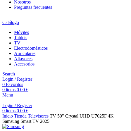
Nosotros
Preguntas frecuentes
Catálogo
Móviles
Tablets
TV
Electrodomésticos
Auriculares
Altavoces
Accesorios
Search
Login / Register
0
Favoritos
0
items
0,00
€
Menu
Login / Register
0
items
0,00
€
Inicio
Tienda
Televisores
TV 50″ Crystal UHD U7025F 4K
Samsung Smart TV 2025