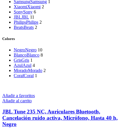
Samsung
Samsung
1
Xiaomi
Xiaomi
2
Sony
Sony
6
JBL
JBL
11
Philips
Philips
2
Beats
Beats
2
Colores
Negro
Negro
10
Blanco
Blanco
8
Gris
Gris
1
Azul
Azul
4
Morado
Morado
2
Coral
Coral
1
Añadir a favoritos
Añadir al carrito
JBL Tune 235 NC, Auriculares Bluetooth,
Cancelación ruido activa, Micrófono, Hasta 40 h,
Negro