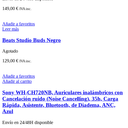
149,00
€
IVA inc.
Añadir a favoritos
Leer más
Beats Studio Buds Negro
Agotado
129,00
€
IVA inc.
Añadir a favoritos
Añadir al carrito
Sony WH-CH720NB, Auriculares inalámbricos con
Cancelación ruido (Noise Cancelling), 35h, Carga
Rápida, Asistente, Bluetooth, de Diadema, ANC,
Azul
Envío en 24/48H disponible