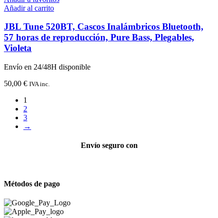
Añadir al carrito
JBL Tune 520BT, Cascos Inalámbricos Bluetooth,
57 horas de reproducción, Pure Bass, Plegables,
Violeta
Envío en 24/48H disponible
50,00
€
IVA inc.
1
2
3
→
Envío seguro con
Métodos de pago