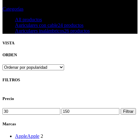
Categorías
All
productos
Auriculares con cable
24 productos
Auriculares inalámbricos
26 productos
VISTA
ORDEN
FILTROS
Precio
Precio
Precio
Filtrar
mínimo
máximo
Marcas
Apple
Apple
2