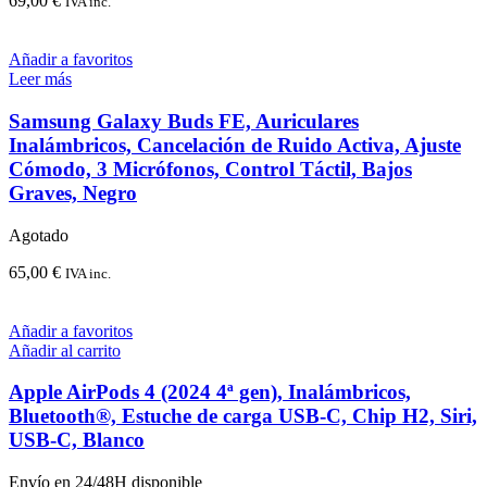
69,00
€
IVA inc.
Añadir a favoritos
Leer más
Samsung Galaxy Buds FE, Auriculares
Inalámbricos, Cancelación de Ruido Activa, Ajuste
Cómodo, 3 Micrófonos, Control Táctil, Bajos
Graves, Negro
Agotado
65,00
€
IVA inc.
Añadir a favoritos
Añadir al carrito
Apple AirPods 4 (2024 4ª gen), Inalámbricos,
Bluetooth®, Estuche de carga USB-C, Chip H2, Siri,
USB-C, Blanco
Envío en 24/48H disponible