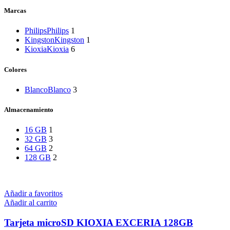
Marcas
Philips
Philips
1
Kingston
Kingston
1
Kioxia
Kioxia
6
Colores
Blanco
Blanco
3
Almacenamiento
16 GB
1
32 GB
3
64 GB
2
128 GB
2
Añadir a favoritos
Añadir al carrito
Tarjeta microSD KIOXIA EXCERIA 128GB