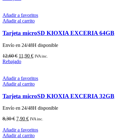
Añadir a favoritos
Añadir al carrito
Tarjeta microSD KIOXIA EXCERIA 64GB
Envío en 24/48H disponible
El
El
12,60
€
11,90
€
IVA inc.
precio
precio
Rebajado
original
actual
era:
es:
12,60 €.
11,90 €.
Añadir a favoritos
Añadir al carrito
Tarjeta microSD KIOXIA EXCERIA 32GB
Envío en 24/48H disponible
El
El
8,30
€
7,90
€
IVA inc.
precio
precio
original
actual
Añadir a favoritos
era:
es:
Añadir al carrito