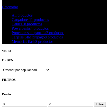
Categorías
All
productos
Cargadores
11 productos
Cables
18 productos
Powerbanks
4 productos
Protectores de pantalla
2 productos
Tarjetas SIM prepago
8 productos
Memorias flash
8 productos
VISTA
ORDEN
FILTROS
Precio
Precio
Precio
Filtrar
mínimo
máximo