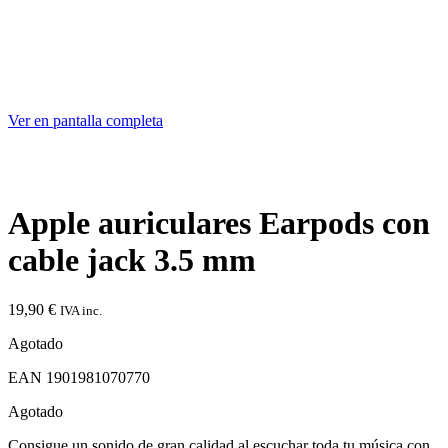
Ver en pantalla completa
Apple auriculares Earpods con
cable jack 3.5 mm
19,90
€
IVA inc.
Agotado
EAN
1901981070770
Agotado
Consigue un sonido de gran calidad al escuchar toda tu música con