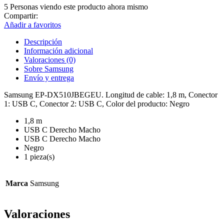
a
5
Personas viendo este producto ahora mismo
USB
Compartir:
tipo
Añadir a favoritos
C
Descripción
1,80
Información adicional
M
Valoraciones (0)
negro
Sobre Samsung
cantidad
Envío y entrega
Samsung EP-DX510JBEGEU. Longitud de cable: 1,8 m, Conector
1: USB C, Conector 2: USB C, Color del producto: Negro
1,8 m
USB C Derecho Macho
USB C Derecho Macho
Negro
1 pieza(s)
Marca
Samsung
Valoraciones