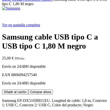
tipo C 1,80 M negro
Ver en pantalla completa
Samsung cable USB tipo C a
USB tipo C 1,80 M negro
25,00
€
IVA inc.
Envío en 24/48H disponible
EAN
8806094257540
Envío en 24/48H disponible
Samsung
Añadir al carrito
Comprar ahora
cable
USB
Samsung EP-DX510JBEGEU. Longitud de cable: 1,8 m, Conector
tipo
1: USB C, Conector 2: USB C, Color del producto: Negro
C