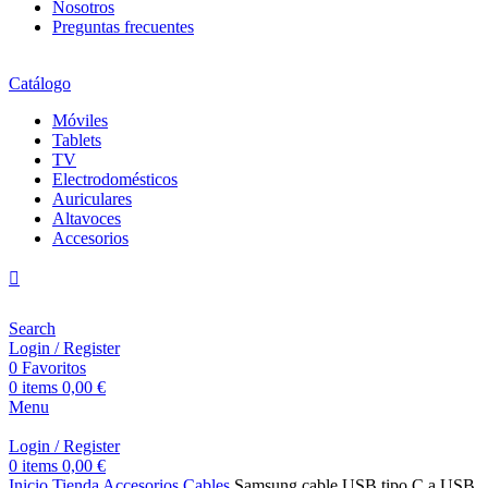
Nosotros
Preguntas frecuentes
Catálogo
Móviles
Tablets
TV
Electrodomésticos
Auriculares
Altavoces
Accesorios
Search
Login / Register
0
Favoritos
0
items
0,00
€
Menu
Login / Register
0
items
0,00
€
Inicio
Tienda
Accesorios
Cables
Samsung cable USB tipo C a USB